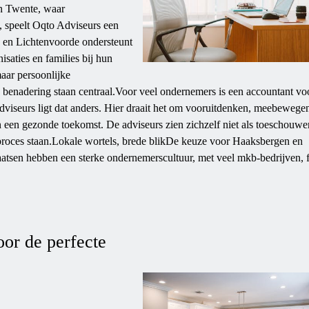
an Twente, waar
 speelt Oqto Adviseurs een
n en Lichtenvoorde ondersteunt
saties en families bij hun
maar persoonlijke
 benadering staan centraal.Voor veel ondernemers is een accountant vo
 Adviseurs ligt dat anders. Hier draait het om vooruitdenken, meebewege
en gezonde toekomst. De adviseurs zien zichzelf niet als toeschouwe
sproces staan.Lokale wortels, brede blikDe keuze voor Haaksbergen en
laatsen hebben een sterke ondernemerscultuur, met veel mkb-bedrijven, f
or de perfecte