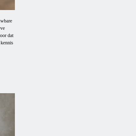
ouwbare
eve
oor dat
 kennis