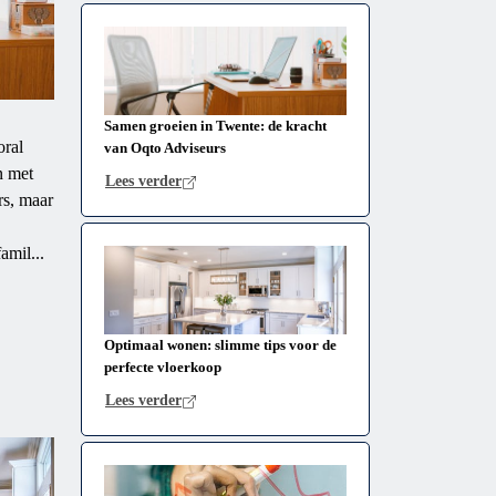
Samen groeien in Twente: de kracht
oral
van Oqto Adviseurs
n met
Lees verder
rs, maar
amil...
Optimaal wonen: slimme tips voor de
perfecte vloerkoop
Lees verder