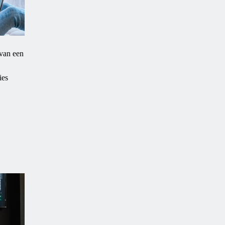
 van een
ies