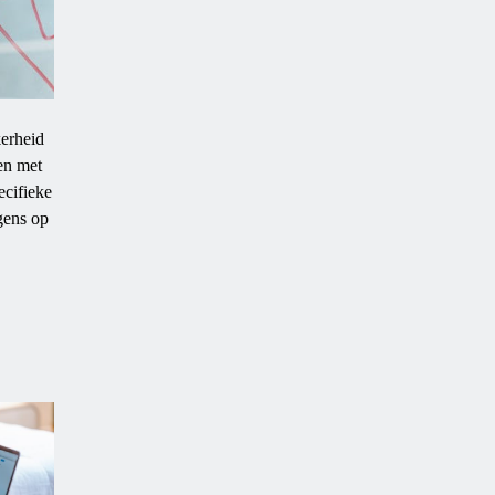
kerheid
ken met
ecifieke
gens op