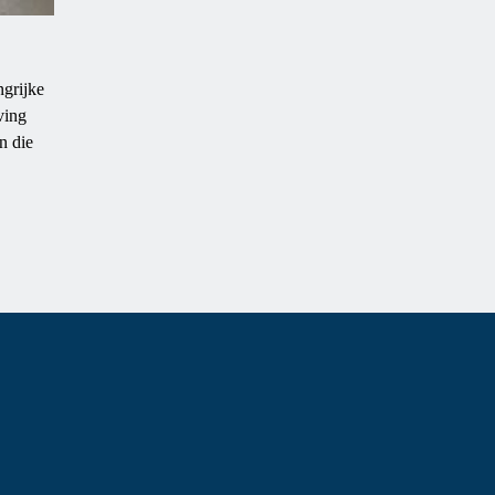
grijke
ving
n die